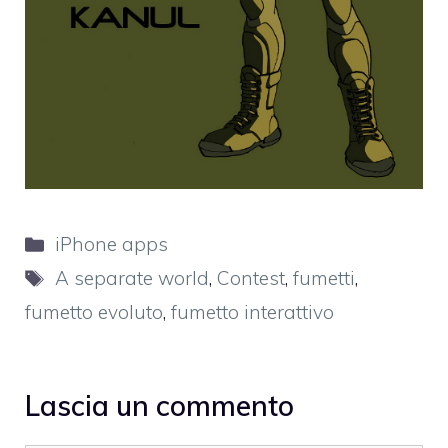
Categorie
iPhone apps
Tag
A separate world
,
Contest
,
fumetti
,
fumetto evoluto
,
fumetto interattivo
Lascia un commento