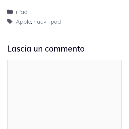
Categorie
iPad
Tag
Apple
,
nuovi ipad
Lascia un commento
Commento