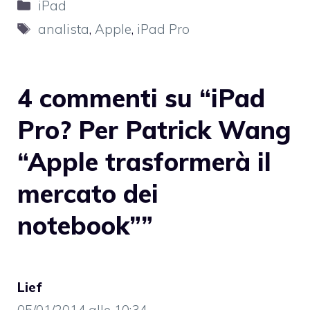
Categorie
iPad
Tag
analista
,
Apple
,
iPad Pro
4 commenti su “iPad
Pro? Per Patrick Wang
“Apple trasformerà il
mercato dei
notebook””
Lief
05/01/2014 alle 10:34