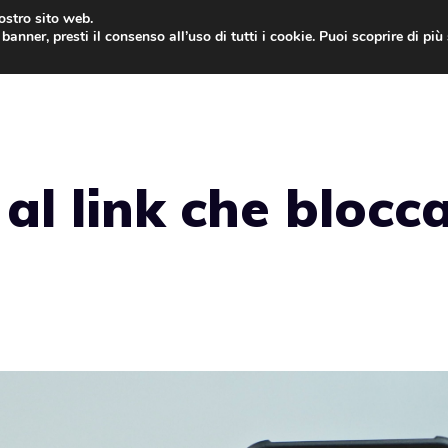
nostro sito web.
banner, presti il consenso all’uso di tutti i cookie. Puoi scoprire di pi
ONE
MAC
IPAD
IOS 9
APPLE WATCH
MAC
al link che blocc