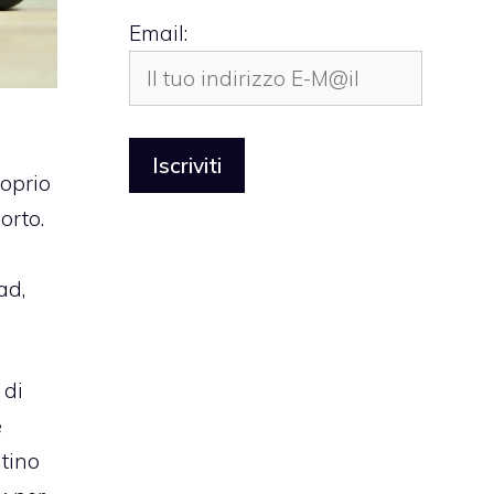
Email:
roprio
orto.
ad,
 di
e
itino