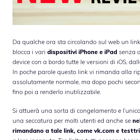
Da qualche ora sta circolando sul web un lin
blocca i vari
dispositivi iPhone e iPad
senza al
device con a bordo tutte le versioni di iOS, dal
In poche parole questo link vi rimanda alla r
assolutamente normale, ma dopo pochi secondi
fino poi a renderlo inutilizzabile.
Si attuerà una sorta di congelamento e l’unica s
una seccatura per molti utenti ed anche se
ne
rimandano a tale link, come vk.com e testtri