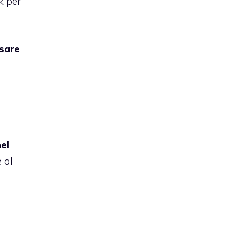
k per
ssare
el
 al