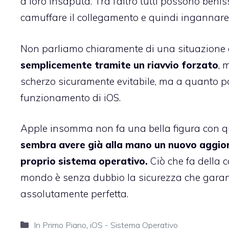
a loro insaputa. Tra l’altro tutti possono beni
camuffare il collegamento e quindi ingannare 
Non parliamo chiaramente di una situazione
semplicemente tramite un riavvio forzato
, 
scherzo sicuramente evitabile, ma a quanto pa
funzionamento di iOS.
Apple insomma non fa una bella figura con que
sembra avere già alla mano un nuovo aggior
proprio sistema operativo.
Ciò che fa della 
mondo è senza dubbio la sicurezza che garant
assolutamente perfetta.
Categorie
In Primo Piano
,
iOS - Sistema Operativo