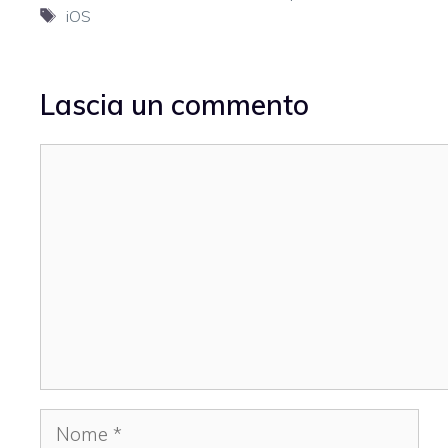
Tag
iOS
Lascia un commento
Commento
Nome