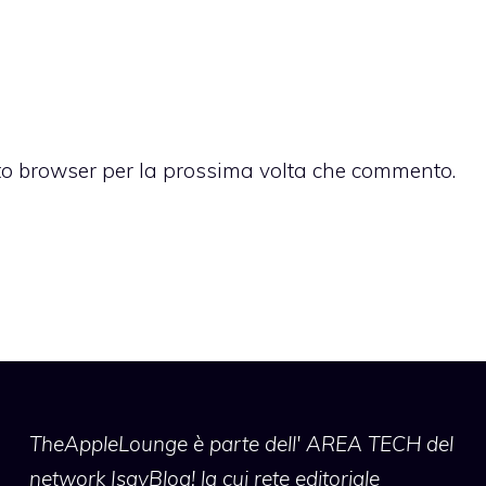
sto browser per la prossima volta che commento.
TheAppleLounge
è parte dell' AREA TECH del
network IsayBlog! la cui rete editoriale