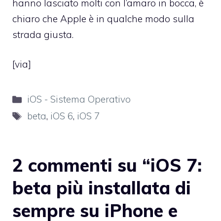
hanno lasciato molti con l’amaro in bocca, è
chiaro che Apple è in qualche modo sulla
strada giusta.
[
via
]
Categorie
iOS - Sistema Operativo
Tag
beta
,
iOS 6
,
iOS 7
2 commenti su “iOS 7:
beta più installata di
sempre su iPhone e