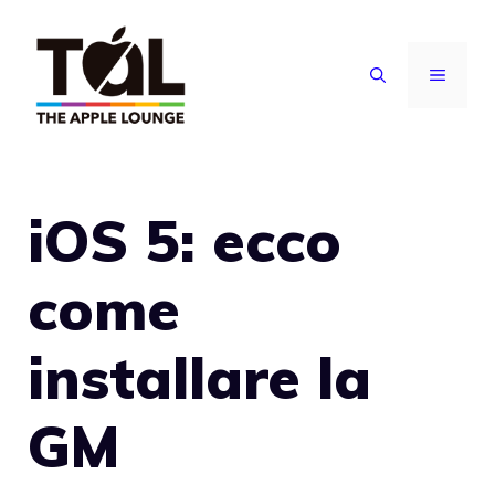
Vai
al
MENU
contenuto
iOS 5: ecco
come
installare la
GM