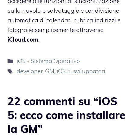
accedere alle funzioni di sincronizzazione
sulla nuvola e salvataggio e condivisione
automatica di calendari, rubrica indirizzi e
fotografie semplicemente attraverso
iCloud.com
.
Categorie
iOS - Sistema Operativo
Tag
developer
,
GM
,
iOS 5
,
sviluppatori
22 commenti su “iOS
5: ecco come installare
la GM”