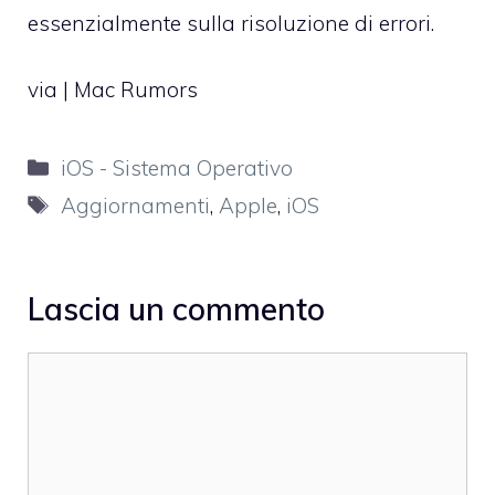
essenzialmente sulla risoluzione di errori.
via |
Mac Rumors
Categorie
iOS - Sistema Operativo
Tag
Aggiornamenti
,
Apple
,
iOS
Lascia un commento
Commento