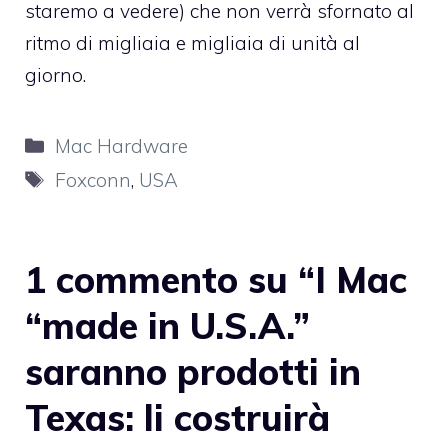
staremo a vedere) che non verrà sfornato al
ritmo di migliaia e migliaia di unità al
giorno.
Categorie
Mac Hardware
Tag
Foxconn
,
USA
1 commento su “I Mac
“made in U.S.A.”
saranno prodotti in
Texas: li costruirà