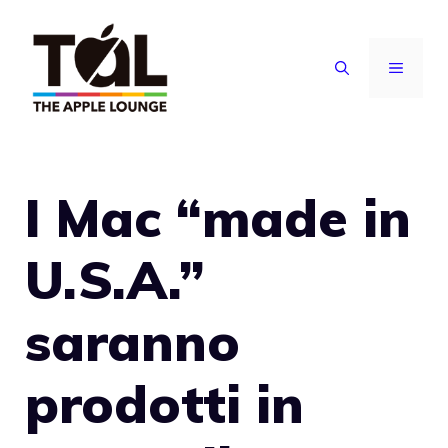
Vai
al
MENU
contenuto
I Mac “made in
U.S.A.”
saranno
prodotti in