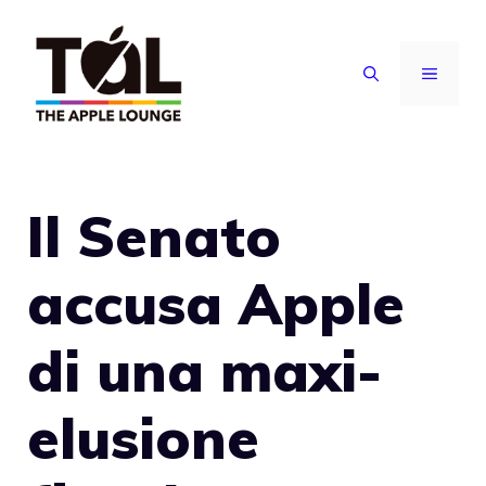
Vai
al
MENU
contenuto
Il Senato
accusa Apple
di una maxi-
elusione