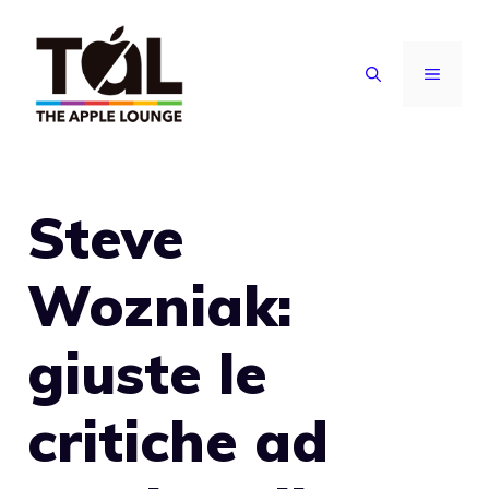
Vai
al
MENU
contenuto
Steve
Wozniak:
giuste le
critiche ad