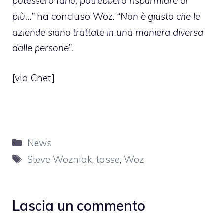
potessero farlo, potrebbero risparmiare di
più…”
ha concluso Woz.
“Non è giusto che le
aziende siano trattate in una maniera diversa
dalle persone”.
[via
Cnet
]
Categorie
News
Tag
Steve Wozniak
,
tasse
,
Woz
Lascia un commento