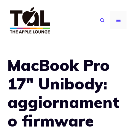
Vai
al
MENU
contenuto
MacBook Pro
17″ Unibody:
aggiornament
o firmware