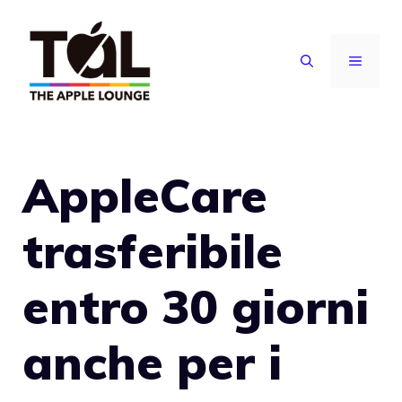
Vai
al
MENU
contenuto
AppleCare
trasferibile
entro 30 giorni
anche per i