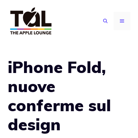
Vai
al
MENU
contenuto
iPhone Fold,
nuove
conferme sul
design