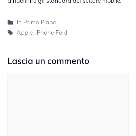
a ridefinire gli standard del settore mobile.
Categorie
In Primo Piano
Tag
Apple
,
iPhone Fold
Lascia un commento
Commento