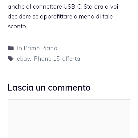
anche al connettore USB-C. Sta ora a voi
decidere se approfittare o meno di tale
sconto.
Categorie
In Primo Piano
Tag
ebay
,
iPhone 15
,
offerta
Lascia un commento
Commento