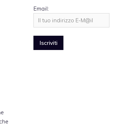
Email:
he
 che