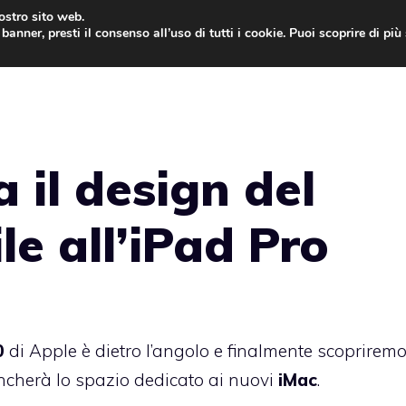
nostro sito web.
banner, presti il consenso all’uso di tutti i cookie. Puoi scoprire di pi
ONE
MAC
IPAD
IOS 9
APPLE WATCH
MAC
 il design del
le all’iPad Pro
0
di Apple è dietro l’angolo e finalmente scopriremo
ncherà lo spazio dedicato ai nuovi
iMac
.