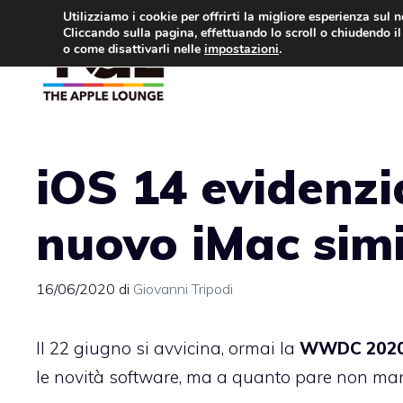
Vai
Utilizziamo i cookie per offrirti la migliore esperienza sul 
Cliccando sulla pagina, effettuando lo scroll o chiudendo il 
al
o come disattivarli nelle
impostazioni
.
APPLE NEWS
IPH
contenuto
iOS 14 evidenzia
nuovo iMac simi
16/06/2020
di
Giovanni Tripodi
Il 22 giugno si avvicina, ormai la
WWDC 202
le novità software, ma a quanto pare non ma