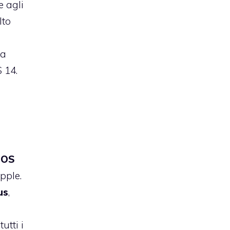
e agli
lto
da
 14.
iOS
pple.
us
,
utti i