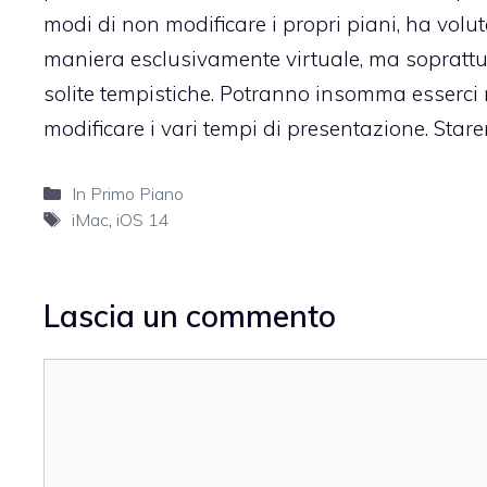
modi di non modificare i propri piani, ha volu
maniera esclusivamente virtuale, ma soprattut
solite tempistiche. Potranno insomma esserci ri
modificare i vari tempi di presentazione. Star
Categorie
In Primo Piano
Tag
iMac
,
iOS 14
Lascia un commento
Commento