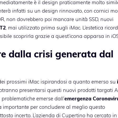
mediatamente è il design praticamente molto simil
à infatti su un design rinnovato, con cornici mo
 XDR, non dovrebbero poi mancare unità SSD, nuovi
 T2
, mai utilizzato prima sugli iMac. L’estetica ricor
ibile scoprirla grazie a quest’icona apparsa in iOS
 dalla crisi generata dal
dei prossimi iMac ispirandosi a quanto emerso su
ranno presentarsi questi nuovi prodotti targati A
 problematiche emerse dall’
emergenza Coronavir
a importante per concludere al meglio questo
tosto incerto. L’azienda di Cupertino ha cercato in t