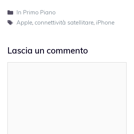
Categorie
In Primo Piano
Tag
Apple
,
connettività satellitare
,
iPhone
Lascia un commento
Commento