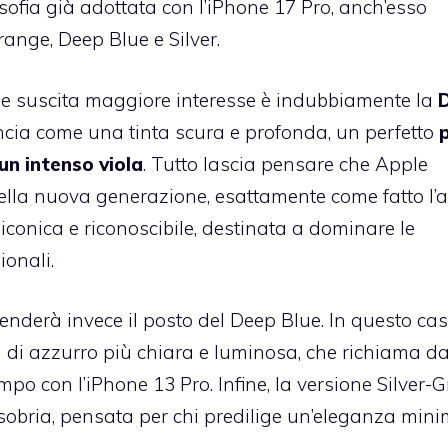
osofia già adottata con l’iPhone 17 Pro, anch’esso
range, Deep Blue e Silver.
che suscita maggiore interesse è indubbiamente la
D
uncia come una tinta scura e profonda, un perfetto
 un intenso viola
. Tutto lascia pensare che Apple
ella nuova generazione, esattamente come fatto l’
iconica e riconoscibile, destinata a dominare le
onali.
renderà invece il posto del Deep Blue. In questo caso
a di azzurro più chiara e luminosa, che richiama d
empo con l’iPhone 13 Pro. Infine, la versione Silver-
 sobria, pensata per chi predilige un’eleganza mini