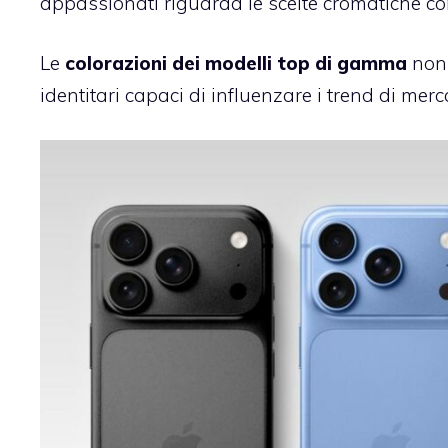
appassionati riguarda le scelte cromatiche c
Le
colorazioni dei modelli top di gamma
non 
identitari capaci di influenzare i trend di merca