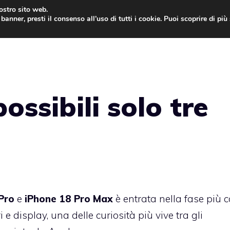
nostro sito web.
banner, presti il consenso all’uso di tutti i cookie. Puoi scoprire di pi
ONE
MAC
IPAD
IOS 9
APPLE WATCH
MAC
ossibili solo tre
Pro
e
iPhone 18 Pro Max
è entrata nella fase più c
e display, una delle curiosità più vive tra gli