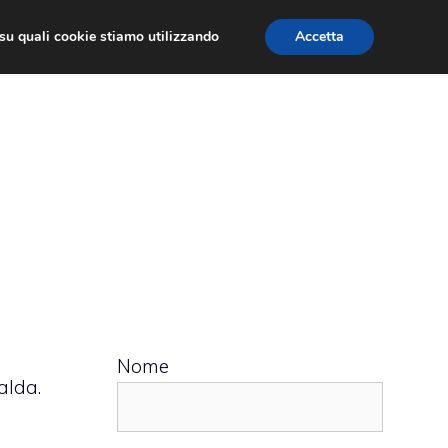
ù su quali cookie stiamo utilizzando
Accetta
 APPS
RECENSIONI
APPROFONDIMENTO
Nome
alda.