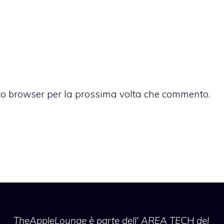
sto browser per la prossima volta che commento.
TheAppleLounge
è parte dell' AREA TECH del