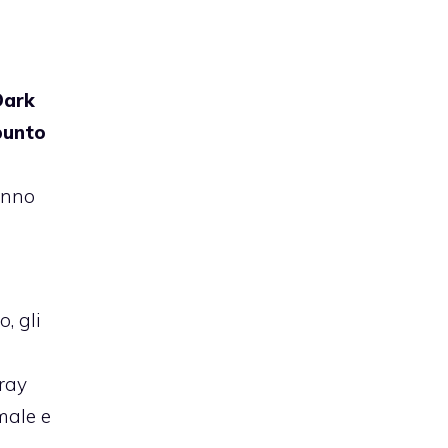
ark
punto
anno
, gli
a
Gray
male e