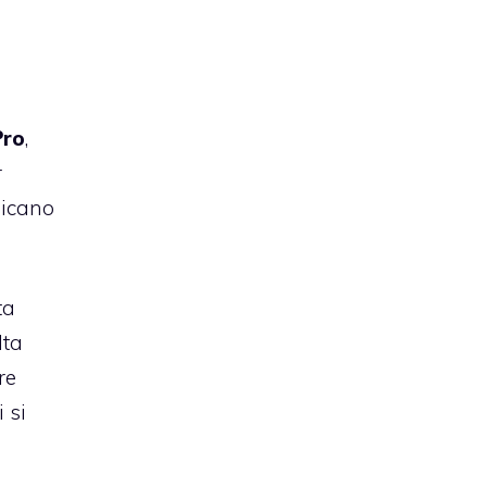
Pro
,
r
dicano
ta
lta
re
 si