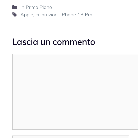
Categorie
In Primo Piano
Tag
Apple
,
colorazioni
,
iPhone 18 Pro
Lascia un commento
Commento