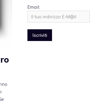
Email:
Pro
anno
i
 Se