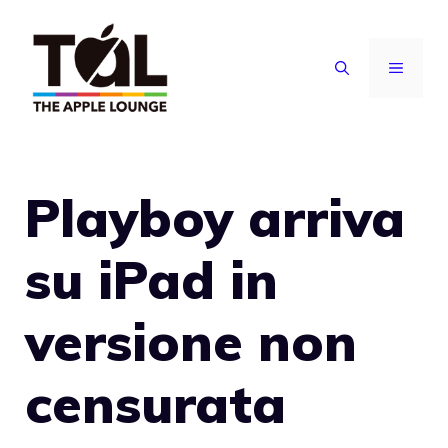
Vai
al
MENU
contenuto
Playboy arriva
su iPad in
versione non
censurata