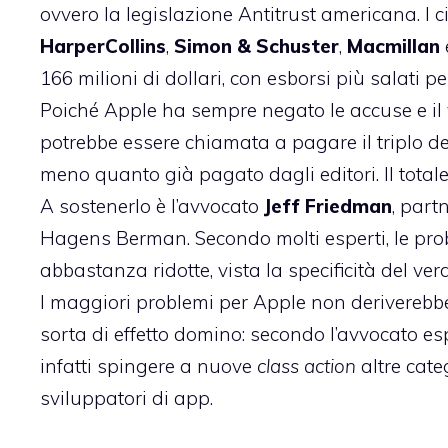
ovvero la legislazione Antitrust americana. I
HarperCollins
,
Simon & Schuster
,
Macmillan
166 milioni di dollari, con esborsi più salati 
Poiché Apple ha sempre negato le accuse e il 
potrebbe essere chiamata a pagare il triplo dei
meno quanto già pagato dagli editori. Il tot
A sostenerlo è l’avvocato
Jeff Friedman
, part
Hagens Berman. Secondo molti esperti, le proba
abbastanza ridotte, vista la specificità del ve
I maggiori problemi per Apple non deriverebb
sorta di effetto domino: secondo l’avvocato es
infatti spingere a nuove
class action
altre cate
sviluppatori di app.