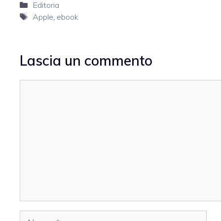
Categorie
Editoria
Tag
Apple
,
ebook
Lascia un commento
Commento
Nome