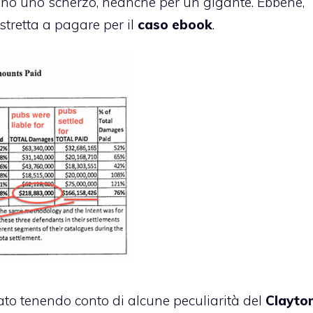
no uno scherzo, neanche per un gigante. Ebbene,
stretta a pagare per il
caso ebook
.
ato tenendo conto di alcune peculiarità del
Clayto