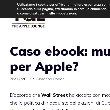
Vai
Utilizziamo i cookie per offrirti la migliore esperienza sul 
Cliccando sulla pagina, effettuando lo scroll o chiudendo il 
al
o come disattivarli nelle
impostazioni
.
APPLE NEWS
IPH
contenuto
Caso ebook: mul
per Apple?
26/07/2013
di
Giordano Rodda
D’accordo che
Wall Street
ha accolto con mo
che la politica di
riacquisto
delle azioni di Cup