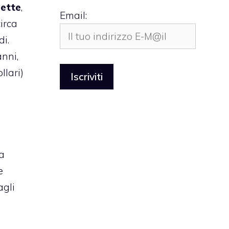
ette
,
Email:
irca
di.
anni,
llari)
a
e
agli