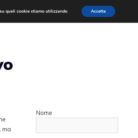
ù su quali cookie stiamo utilizzando
Accetta
 APPS
RECENSIONI
APPROFONDIMENTO
vo
Nome
ne
a, ma