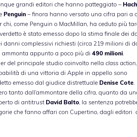
 cinque grandi editori che hanno patteggiato –
Hach
e
Penguin
– finora hanno versato una cifra pari a c
per chi, come Penguin o MacMillan, ha ceduto più tar
verdetto è stato emesso dopo la stima finale dei d
 danni complessivi richiesti (circa 219 milioni di do
ale ammonta appunto a poco più di
490 milioni
.
ner del principale studio coinvolto nella
class action
,
bilità di una vittoria di Apple in appello sono
rdetto emesso dal giudice distrettuale
Denise Cote
.
ero tanto dall’ammontare della cifra, quanto da un
perto di antitrust
David Balto
, la sentenza potrebb
gorie che fanno affari con Cupertino, dagli editori 