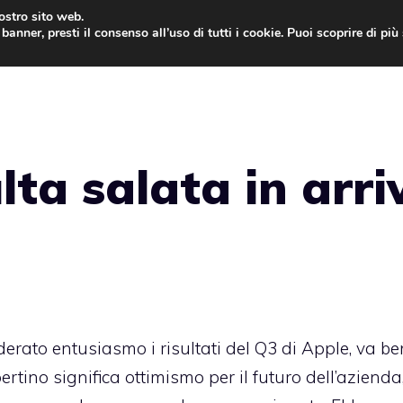
nostro sito web.
banner, presti il consenso all’uso di tutti i cookie. Puoi scoprire di pi
ONE
MAC
IPAD
IOS 9
APPLE WATCH
MAC
ta salata in arri
derato entusiasmo i
risultati del Q3
di Apple, va be
ertino significa ottimismo per il futuro dell’aziend