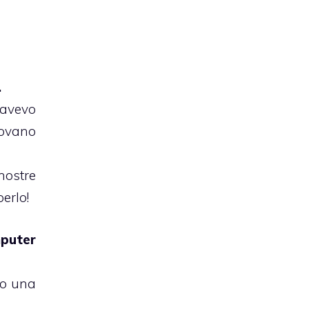
…
 avevo
rovano
 nostre
erlo!
mputer
to una