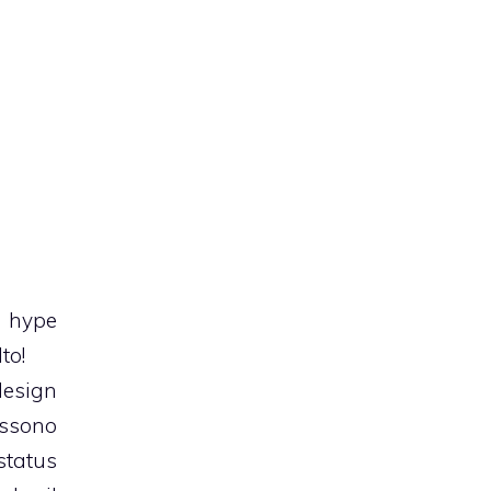
e hype
to!
design
ossono
status