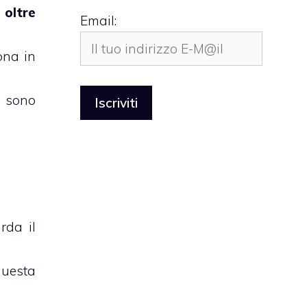
 oltre
Email:
ona in
, sono
rda il
questa