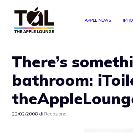
Vai
al
APPLE NEWS
IPH
contenuto
There’s somethi
bathroom: iToile
theAppleLoung
22/02/2008
di
Redazione