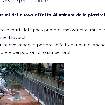
server e per…”
scaricare
“…
ssimi del nuovo effetto Aluminum delle piastrel
ntire le martellate poco prima di mezzanotte…mi scu
e il lavoro!
 nuova moda e portare l’effetto alluminio anche
arere dei padroni di casa per ora!