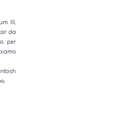
m III,
tor da
o, per
bbiamo
intosh
o.