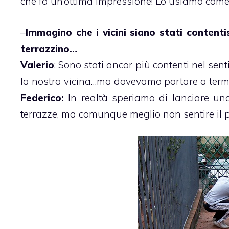
che fa un’ottima impressione! Lo usiamo come 
–
Immagino che i vicini siano stati contenti
terrazzino…
Valerio
: Sono stati ancor più contenti nel se
la nostra vicina…ma dovevamo portare a termin
Federico:
In realtà speriamo di lanciare una
terrazze, ma comunque meglio non sentire il p