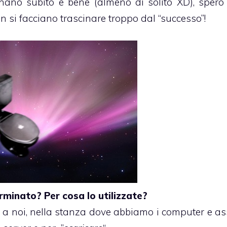
ano subito e bene (almeno di solito XD), spero 
n si facciano trascinare troppo dal “successo”!
erminato? Per cosa lo utilizzate?
to a noi, nella stanza dove abbiamo i computer e as