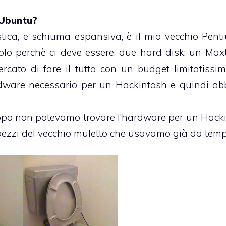
 Ubuntu?
ica, e schiuma espansiva, è il mio vecchio Pentiu
lo perchè ci deve essere, due hard disk: un Max
to di fare il tutto con un budget limitatissim
rdware necessario per un Hackintosh e quindi a
ppo non potevamo trovare l’hardware per un Hack
 pezzi del vecchio muletto che usavamo già da temp