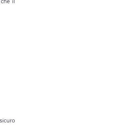
che il
sicuro