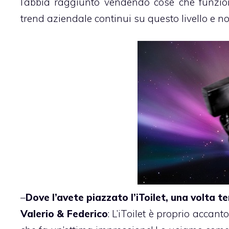
l’abbia raggiunto vendendo cose che funzion
trend aziendale continui su questo livello e no
–
Dove l’avete piazzato l’iToilet, una volta t
Valerio & Federico
: L’iToilet è proprio accan