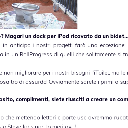
? Magari un dock per iPod ricavato da un bidet
in anticipo i nostri progetti farò una eccezione:
a in un RollProgress di quelli che solitamente si t
non migliorare per i nostri bisogni l’iToilet, ma le
’altro di assurdo! Ovviamente sarete i primi a sap
posito, complimenti, siete riusciti a creare un co
amo che mettendo lettori e porte usb avremmo ruba
to Steve Jobs non lo meritava!