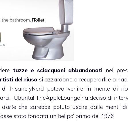
edere
tazze e sciacquoni abbandonati
nei pres
rtisti del riuso
si azzardano a recuperarli e a riada
i di
InsanelyNerd
poteva venire in mente di ric
llarci… Ubuntu! TheAppleLounge ha deciso di interv
d’arte
che sarebbe potuto uscire dalle menti d
osse stata fondata un bel po’ prima del 1976.