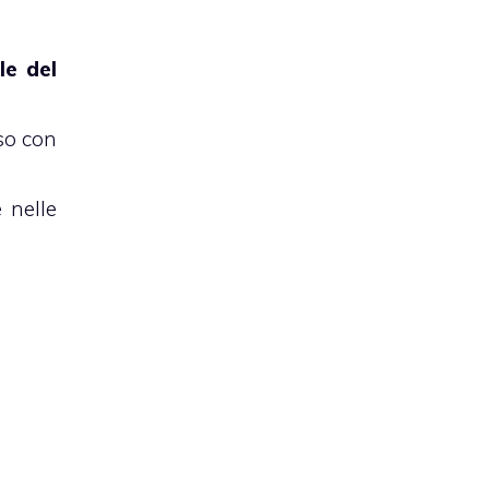
le del
so con
 nelle