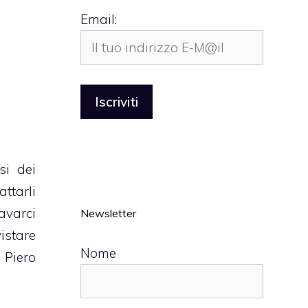
Email:
si dei
ttarli
avarci
Newsletter
istare
Nome
i
Piero