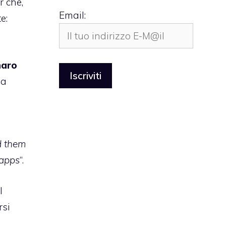
r che,
Email:
e:
naro
ma
ed them
 apps
“.
l
rsi