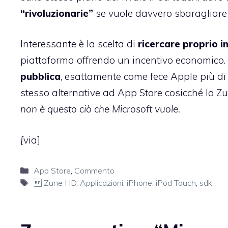
“rivoluzionarie”
se vuole davvero sbaragliare
Interessante è la scelta di
ricercare proprio i
piattaforma offrendo un incentivo economico.
pubblica
, esattamente come fece Apple più di 
stesso alternative ad App Store cosicché lo
non è questo ciò che Microsoft vuole.
[
via
]
Categorie
App Store
,
Commento
Tag
 Zune HD
,
Applicazioni
,
iPhone
,
iPod Touch
,
sdk