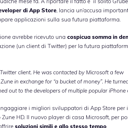
ualche mese fa. A riportare il fatto è il solito Grube
eveloper di App Store
, lancia un’accusa important
ppare applicazioni sulla sua futura piattaforma.
tione avrebbe ricevuto una
cospicua somma in de
zione (un client di Twitter) per la futura piattafor
Twitter client. He was contacted by Microsoft a few
e Zune in exchange for “a bucket of money”. He turn
hed out to the developers of multiple popular iPhone
ingaggiare i migliori sviluppatori di App Store per i
 Zune HD. Il nuovo player di casa Microsoft, per po
offrire
soluzioni simili e allo stesso tempo