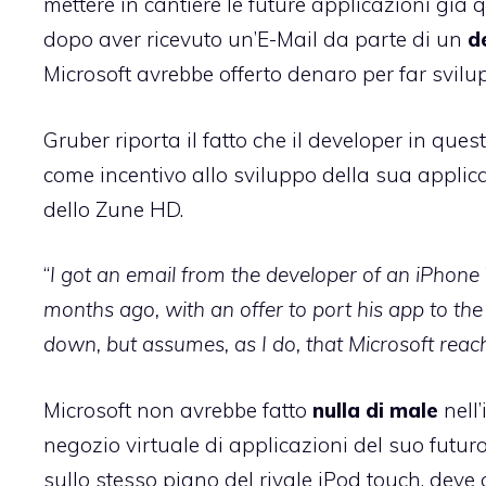
mettere in cantiere le future applicazioni già q
dopo aver ricevuto un’E-Mail da parte di un
d
Microsoft avrebbe offerto denaro per far svilu
Gruber riporta il fatto
che il developer in ques
come incentivo allo sviluppo della sua applica
dello Zune HD.
“
I got an email from the developer of an iPhone 
months ago, with an offer to port his app to th
down, but assumes, as I do, that Microsoft reac
Microsoft non avrebbe fatto
nulla di male
nell’
negozio virtuale di applicazioni del suo futuro
sullo stesso piano del rivale iPod touch, deve 