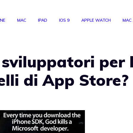
ONE
MAC
IPAD
IOS 9
APPLE WATCH
MAC
sviluppatori per 
lli di App Store?