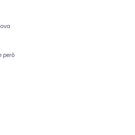
uova
e però