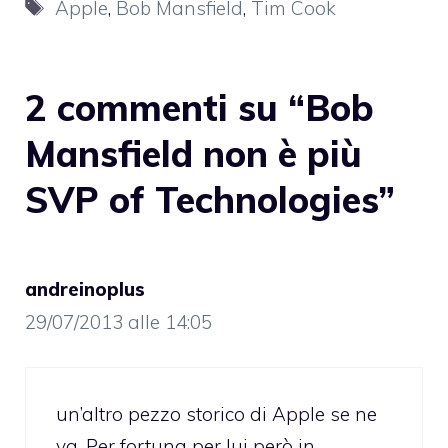
Tag
Apple
,
Bob Mansfield
,
Tim Cook
2 commenti su “Bob
Mansfield non è più
SVP of Technologies”
andreinoplus
29/07/2013 alle 14:05
un’altro pezzo storico di Apple se ne
va. Per fortuna per lui però in