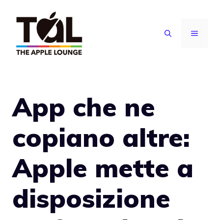
Vai
al
MENU
contenuto
App che ne
copiano altre:
Apple mette a
disposizione