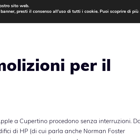
nostro sito web.
banner, presti il consenso all’uso di tutti i cookie. Puoi scoprire di pi
ONE
MAC
IPAD
IOS 9
APPLE WATCH
MAC
lizioni per il
 Apple a Cupertino procedono senza interruzioni. D
ifici di HP
(di cui parla anche
Norman Foster