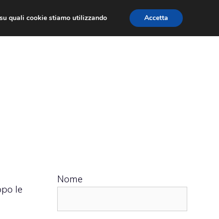
ù su quali cookie stiamo utilizzando
Accetta
 APPS
RECENSIONI
APPROFONDIMENTO
Nome
opo le