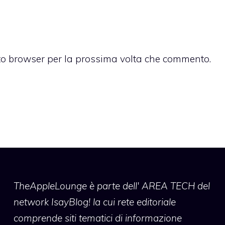
sto browser per la prossima volta che commento.
TheAppleLounge
è parte dell' AREA TECH del
network IsayBlog! la cui rete editoriale
comprende siti tematici di informazione