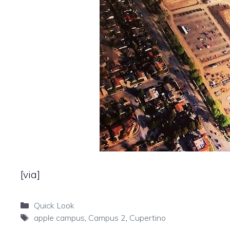
[
via
]
Categorie
Quick Look
Tag
apple campus
,
Campus 2
,
Cupertino