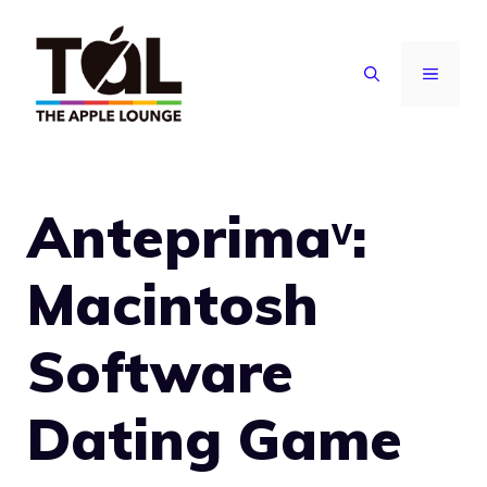
Vai
al
MENU
contenuto
Anteprimaᵛ:
Macintosh
Software
Dating Game