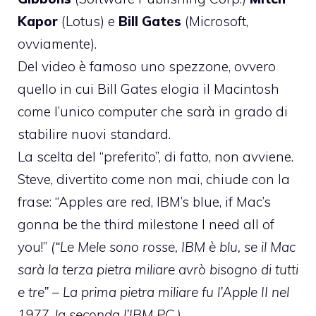
Kapor
(Lotus) e
Bill Gates
(Microsoft,
ovviamente).
Del video è famoso uno spezzone, ovvero
quello in cui Bill Gates elogia il Macintosh
come l’unico computer che sarà in grado di
stabilire nuovi standard.
La scelta del “preferito”, di fatto, non avviene.
Steve, divertito come non mai, chiude con la
frase: “Apples are red, IBM’s blue, if Mac’s
gonna be the third milestone I need all of
you!”
(“Le Mele sono rosse, IBM è blu, se il Mac
sarà la terza pietra miliare avrò bisogno di tutti
e tre” – La prima pietra miliare fu l’Apple II nel
1977, la seconda l’IBM PC.)