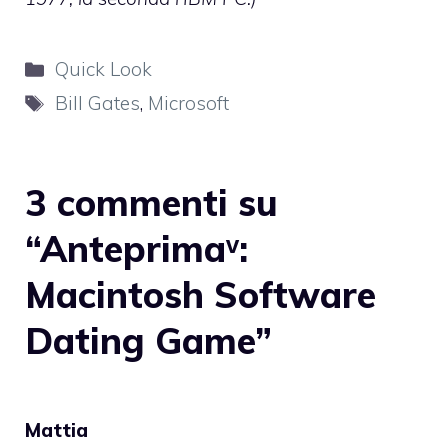
Categorie
Quick Look
Tag
Bill Gates
,
Microsoft
3 commenti su
“Anteprimaᵛ:
Macintosh Software
Dating Game”
Mattia