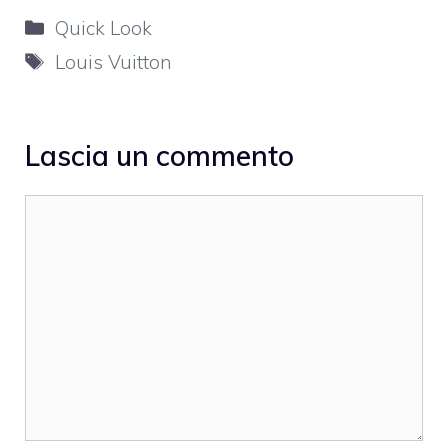
Categorie
Quick Look
Tag
Louis Vuitton
Lascia un commento
Commento