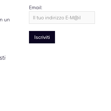
Email:
in un
sti