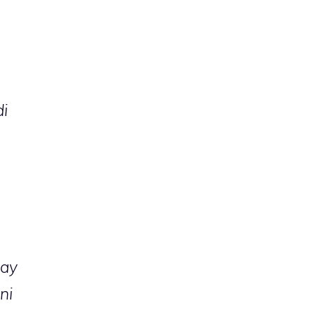
di
Pay
ni