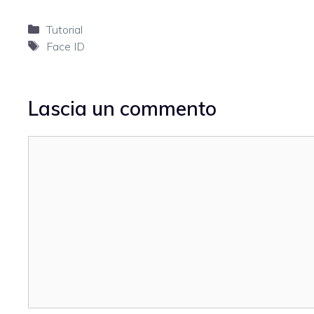
Categorie
Tutorial
Tag
Face ID
Lascia un commento
Commento