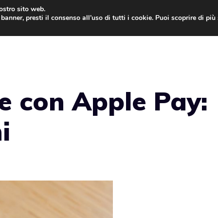
nostro sito web.
banner, presti il consenso all’uso di tutti i cookie. Puoi scoprire di pi
ONE
MAC
IPAD
IOS 9
APPLE WATCH
MAC
e con Apple Pay:
i