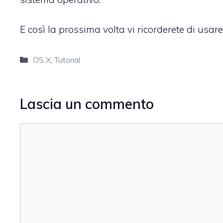
E così la prossima volta vi ricorderete di usa
Categorie
OS X
,
Tutorial
Lascia un commento
Commento