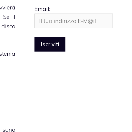
vvierà
Email:
 Se il
disco
istema
i sono