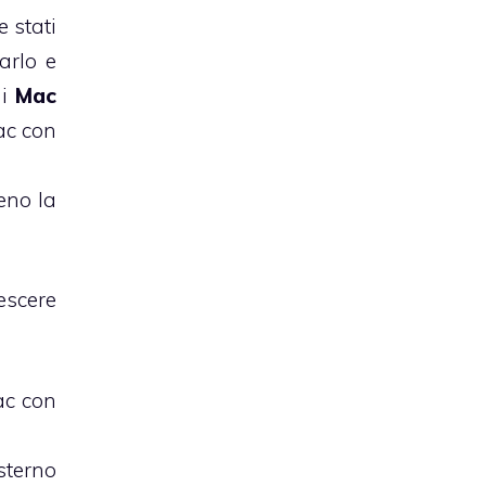
e stati
arlo e
 i
Mac
Mac con
eno la
escere
ac con
sterno