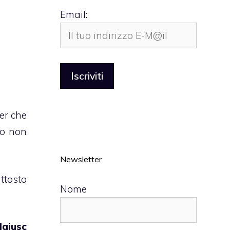
Email:
ter che
io non
Newsletter
ttosto
Nome
aiusc