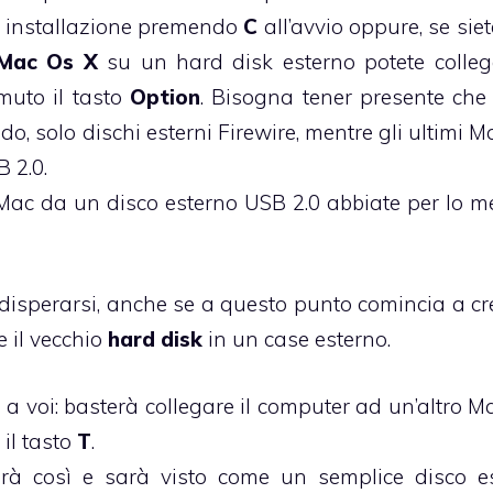
di installazione premendo
C
all’avvio oppure, se siet
Mac Os X
su un hard disk esterno potete colleg
muto il tasto
Option
. Bisogna tener presente che
do, solo dischi esterni Firewire, mentre gli ultimi 
 2.0.
io Mac da un disco esterno USB 2.0 abbiate per lo m
isperarsi, anche se a questo punto comincia a cr
e il vecchio
hard disk
in un case esterno.
a voi: basterà collegare il computer ad un’altro M
il tasto
T
.
rà così e sarà visto come un semplice disco e