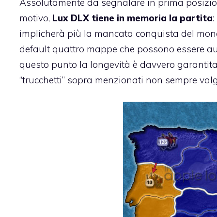
Assolutamente da segnalare in prima posizion
motivo,
Lux DLX tiene in memoria la partita
implicherà più la mancata conquista del mond
default quattro mappe che possono essere a
questo punto la longevità è davvero garantita
“trucchetti” sopra menzionati non sempre val