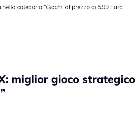
e
nella categoria “
Giochi
” al prezzo di 5.99 Euro.
: miglior gioco strategic
h”