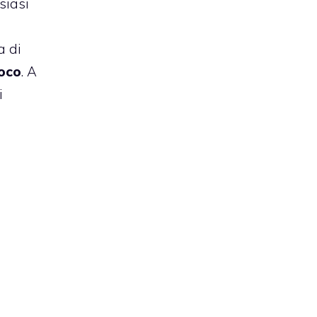
siasi
a di
ioco
. A
i