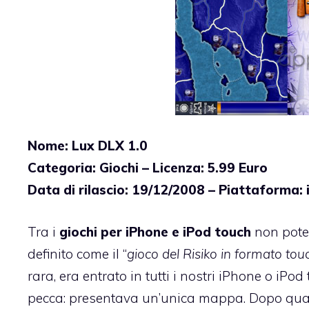
Nome: Lux DLX 1.0
Categoria: Giochi – Licenza: 5.99 Euro
Data di rilascio: 19/12/2008 – Piattaforma:
Tra i
giochi per iPhone e iPod touch
non pote
definito come il “
gioco del Risiko in formato tou
rara, era entrato in tutti i nostri iPhone o iPo
pecca: presentava un’unica mappa. Dopo qualc