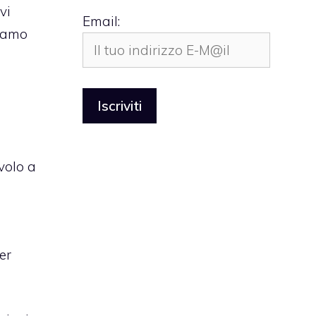
vi
Email:
siamo
volo a
er