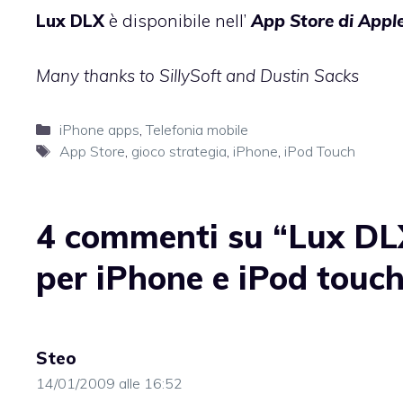
Lux DLX
è disponibile nell’
App Store di Appl
Many thanks to SillySoft and Dustin Sacks
Categorie
iPhone apps
,
Telefonia mobile
Tag
App Store
,
gioco strategia
,
iPhone
,
iPod Touch
4 commenti su “Lux DLX
per iPhone e iPod touc
Steo
14/01/2009 alle 16:52