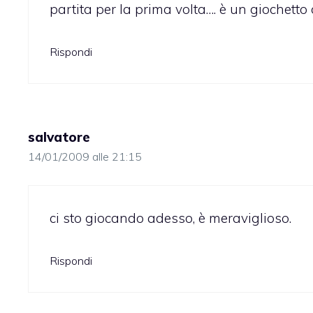
partita per la prima volta…. è un giochett
Rispondi
salvatore
14/01/2009 alle 21:15
ci sto giocando adesso, è meraviglioso.
Rispondi