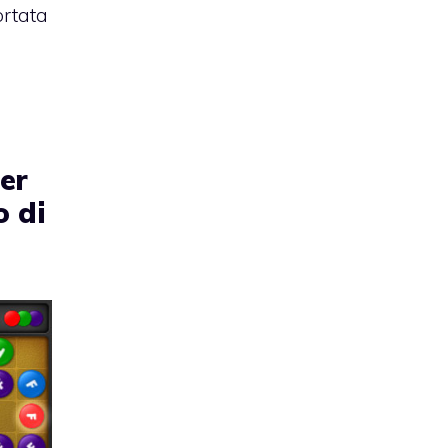
rtata
per
o di