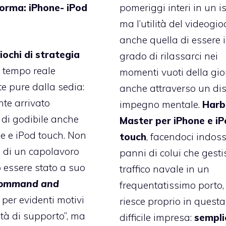
pomeriggi interi in un i
forma: iPhone- iPod
ma l’utilità del videogio
anche quella di essere 
iochi di strategia
grado di rilassarci nei
 tempo reale
momenti vuoti della gio
e pure dalla sedia:
anche attraverso un dis
nte arrivato
impegno mentale.
Harb
di godibile anche
Master per iPhone e i
e e iPod touch. Non
touch
, facendoci indoss
rà di un capolavoro
panni di colui che gestis
essere stato a suo
traffico navale in un
ommand and
frequentatissimo porto,
” per evidenti motivi
riesce proprio in questa
ità di supporto”, ma
difficile impresa:
sempli