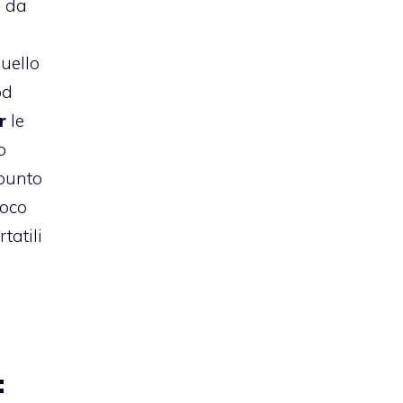
i da
uello
od
r
le
o
 punto
ioco
tatili
: