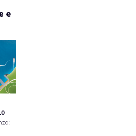
e e
.0
nza: