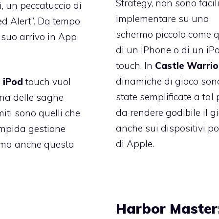
Strategy, non sono facil
i, un peccatuccio di
implementare su uno
ed Alert”. Da tempo
schermo piccolo come q
l suo arrivo in App
di un iPhone o di un iP
touch. In
Castle Warrio
dinamiche di gioco son
 iPod
touch vuol
state semplificate a tal
una delle saghe
da rendere godibile il g
miti sono quelli che
anche sui dispositivi por
impida gestione
di Apple.
o ma anche questa
Harbor Master