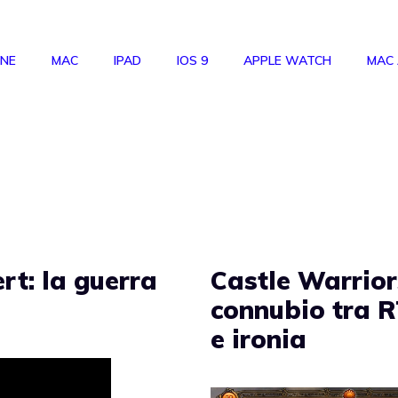
ONE
MAC
IPAD
IOS 9
APPLE WATCH
MAC
t: la guerra
Castle Warrior
connubio tra 
e ironia