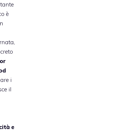
stante
co è
in
rnata,
creto
or
Pod
are i
ce il
cità e