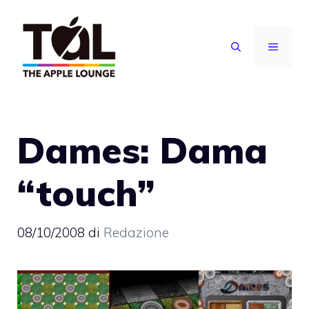
Vai
al
MENU
contenuto
Dames: Dama
“touch”
08/10/2008
di
Redazione