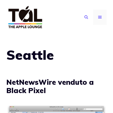
Vai
al
MENU
contenuto
Seattle
NetNewsWire venduto a
Black Pixel