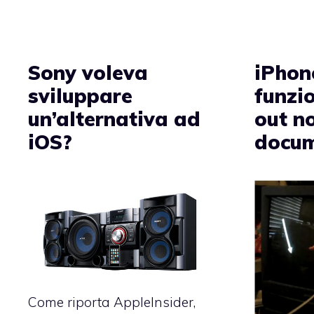
Sony voleva
iPhon
sviluppare
funzi
un’alternativa ad
out n
iOS?
docum
Come riporta AppleInsider,