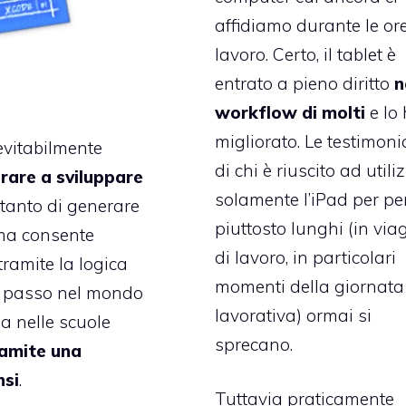
affidiamo durante le ore
lavoro. Certo, il tablet è
entrato a pieno diritto
n
workflow di molti
e lo
migliorato. Le testimon
evitabilmente
di chi è riuscito ad utili
are a sviluppare
solamente l’iPad per pe
ltanto di generare
piuttosto lunghi (in via
 ma consente
di lavoro, in particolari
tramite la logica
momenti della giornata
e passo nel mondo
lavorativa) ormai si
da nelle scuole
sprecano.
ramite una
nsi
.
Tuttavia praticamente