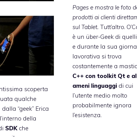
Pages e mostra le foto d
prodotti ai clienti dirett
sul Tablet.
Tutt’altro. O’
è un über-Geek di quelli
e durante la sua giorna
lavorativa si trova
costantemente a masti
C++ con toolkit Qt e al
ameni linguaggi
di cui
ntissima scoperta
l’utente medio molto
tuata qualche
probabilmente ignora
 dalla “geek”
Erica
l’esistenza.
ll’interno della
di
SDK
che