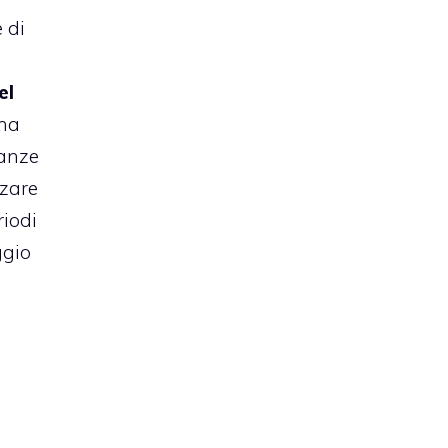
 di
el
 ha
ianze
zzare
riodi
ggio