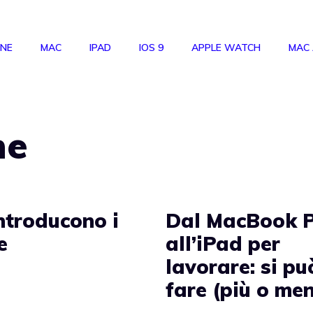
ONE
MAC
IPAD
IOS 9
APPLE WATCH
MAC
ne
introducono i
Dal MacBook 
e
all’iPad per
lavorare: si pu
fare (più o me