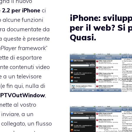
na il nuovo
 2.2 per iPhone
ci
iPhone: svilup
 alcune funzioni
per il web? Si 
ra documentate da
Quasi.
a queste è presente
Player framework
”
tte di esportare
nte contenuti video
 a un televisore
(e fin qui, nulla di
PTVOutWindow
,
mette al vostro
 inviare, a un
 collegato, un flusso