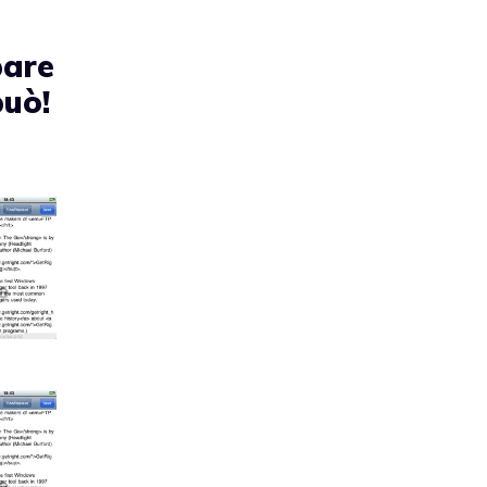
pare
può!