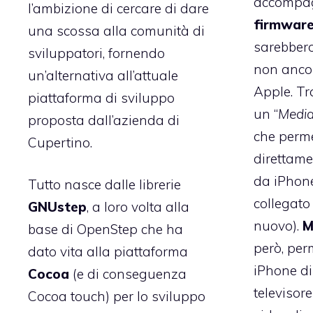
accompag
l’ambizione di cercare di dare
firmware
una scossa alla comunità di
sarebbero
sviluppatori, fornendo
non anco
un’alternativa all’attuale
Apple. Tr
piattaforma di sviluppo
un “
Media
proposta dall’azienda di
che perme
Cupertino.
direttame
da iPhone
Tutto nasce dalle librerie
collegato 
GNUstep
, a loro volta alla
nuovo).
M
base di OpenStep che ha
però, per
dato vita alla piattaforma
iPhone di
Cocoa
(e di conseguenza
televisore
Cocoa touch) per lo sviluppo