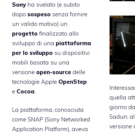
Sony
ha svelato (e subito
dopo
sospeso
senza fornire
un valido motivo) un
progetto
finalizzato allo
sviluppo di una
piattaforma
per lo sviluppo
su dispositivi
mobili basata su una
versione
open-source
delle
tecnologie Apple
OpenStep
Interessa
e
Cocoa
.
quella at
giorno da
La piattaforma, conosciuta
Sadun
: a
come SNAP (Sony Networked
versione 
Application Platform), aveva