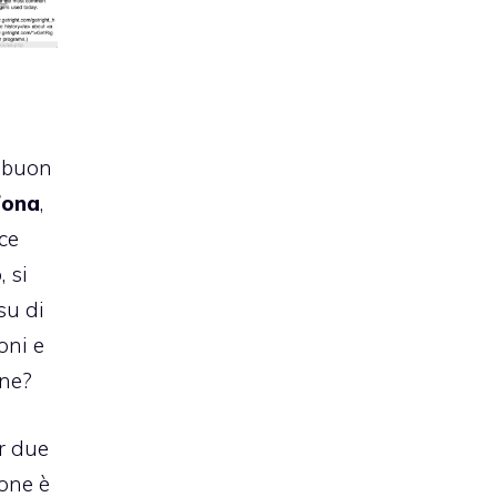
 buon
fona
,
ice
, si
su di
oni e
one?
r due
hone è