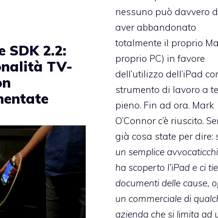
nessuno può davvero di
aver abbandonato
totalmente il proprio Mac
e SDK 2.2:
proprio PC) in favore
onalità TV-
dell’utilizzo dell’iPad c
on
strumento di lavoro a 
entate
pieno. Fin ad ora.
Mark
O’Connor c’è riuscito
. S
già cosa state per dire:
un semplice avvocaticch
ha scoperto l’iPad e ci tie
documenti delle cause, 
un commerciale di qualc
azienda che si limita ad 