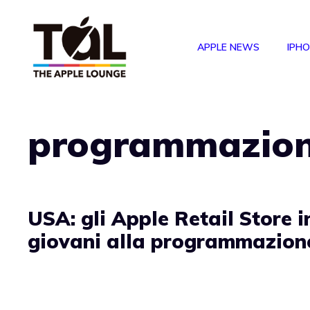
Vai
al
APPLE NEWS
IPH
contenuto
programmazio
USA: gli Apple Retail Store 
giovani alla programmazion