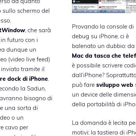
erso da quanto
o sullo schermo del
esso.
Provando la console di
tWindow
, che sarà
debug su iPhone, ci è
 in futuro con i
balenato un dubbio: da
crea dunque un
Mac da tasca che tele
eo (video live feed)
è possibile scrivere cod
inviato tramite il
dall’iPhone? Soprattutto
re dock di iPhone
.
può fare
sviluppo web
econdo la Sadun,
un device delle dimensi
i avranno bisogno di
della portabilità di iPh
e una sorta di
ideo o un
La domanda è lecita pe
re cavo per
motivi: la tastiera di iP