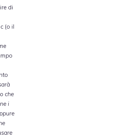
re di
 (o il
ome
tempo
ento
sarà
io che
ne i
oppure
he
usare