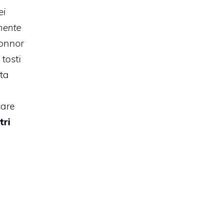
ei
amente
Connor
 tosti
ta
care
tri