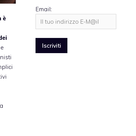
Email:
n è
dei
he
nisti
plici
ivi
ia