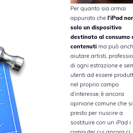
Per quanto sia ormai
appurato che
l’iPad no
solo un dispositivo
destinato al consumo 
contenuti
ma può anc
aiutare artisti, professio
di ogni estrazione e sem
utenti ad essere produtt
nel proprio campo
d’interesse, è ancora
opinione comune che s
presto per riuscire a
sostituire con un iPad i
computer cui ancora ci