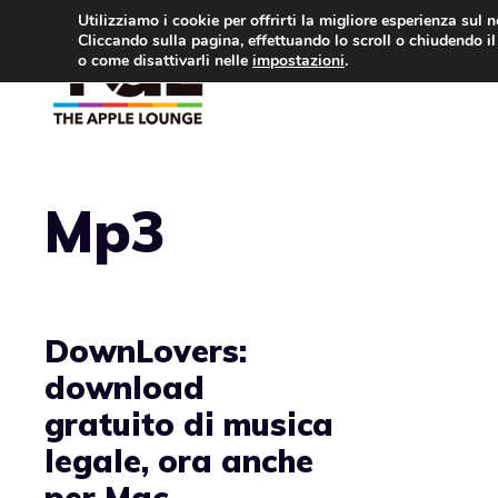
Vai
Utilizziamo i cookie per offrirti la migliore esperienza sul 
Cliccando sulla pagina, effettuando lo scroll o chiudendo il 
al
o come disattivarli nelle
impostazioni
.
APPLE NEWS
IPH
contenuto
Mp3
DownLovers:
download
gratuito di musica
legale, ora anche
per Mac