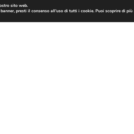
nostro sito web.
banner, presti il consenso all’uso di tutti i cookie. Puoi scoprire di pi
ONE
MAC
IPAD
IOS 9
APPLE WATCH
MAC