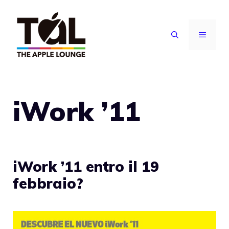
Vai
al
MENU
contenuto
iWork ’11
iWork ’11 entro il 19
febbraio?