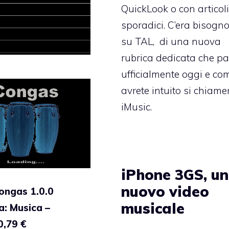
QuickLook o con articol
sporadici. C’era bisogno
su TAL, di una nuova
rubrica dedicata che pa
ufficialmente oggi e co
avrete intuito si chiame
iMusic.
iPhone 3GS, un
nuovo video
ongas 1.0.0
musicale
a: Musica –
0,79 €