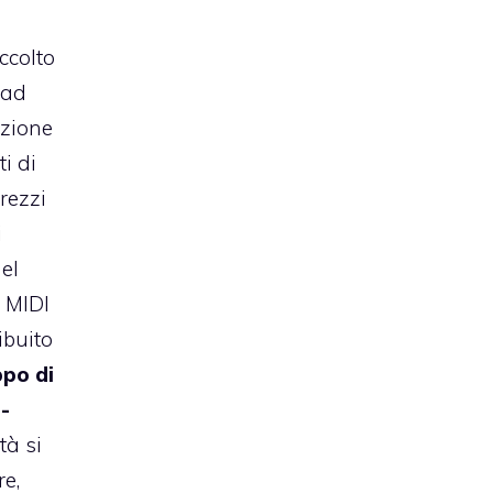
ccolto
Pad
uzione
i di
prezzi
i
el
 MIDI
ibuito
ppo di
-
tà si
e,