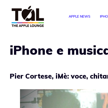
Vai
al
APPLE NEWS
IPH
contenuto
iPhone e music
Pier Cortese, iMè: voce, chit