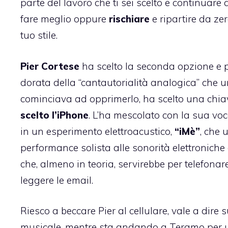
parte del lavoro che ti sei scelto e continuare 
fare meglio oppure
rischiare
e ripartire da zer
tuo stile.
Pier Cortese
ha scelto la seconda opzione e p
dorata della “cantautorialità analogica” che un
cominciava ad opprimerlo, ha scelto una chiav
scelto l’iPhone
. L’ha mescolato con la sua voc
in un esperimento elettroacustico,
“iMè”
, che 
performance solista alle sonorità elettronich
che, almeno in teoria, servirebbe per telefonare
leggere le email.
Riesco a beccare Pier al cellulare, vale a dire
musicale, mentre sta andando a Teramo per u