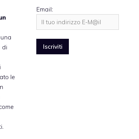
Email:
un
 una
 di
i
ato le
un
i
 come
i.