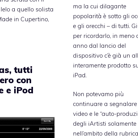
ma la cui dilagante
lelo a quello solista
popolarità è sotto gli oc
Made in Cupertino,
e gli orecchi – di tutti. G
per ricordarlo, in meno 
anno dal lancio del
dispositivo c’è già
un a
interamente prodotto s
s, tutti
iPad
.
ero con
e e iPod
Non potevamo più
continuare a segnalare 
video e le “auto-produzi
degli iArtisti solamente
nell’ambito della rubric