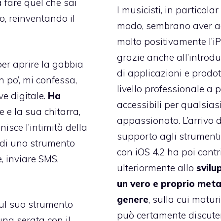
a fare quel che sai
I musicisti, in particolar
o, reinventando il
modo, sembrano aver a
molto positivamente l’i
grazie anche all’introd
er aprire la gabbia
di applicazioni e prodott
 po’, mi confessa,
livello professionale a 
e digitale.
Ha
accessibili per qualsias
e e la sua chitarra,
appassionato. L’arrivo d
unisce l’intimità della
supporto agli strumenti
e di uno strumento
con iOS 4.2
ha poi contr
, inviare SMS,
ulteriormente allo
svilu
un vero e proprio meta
genere
, sulla cui maturi
 sul suo strumento
può certamente discuter
na serata con il