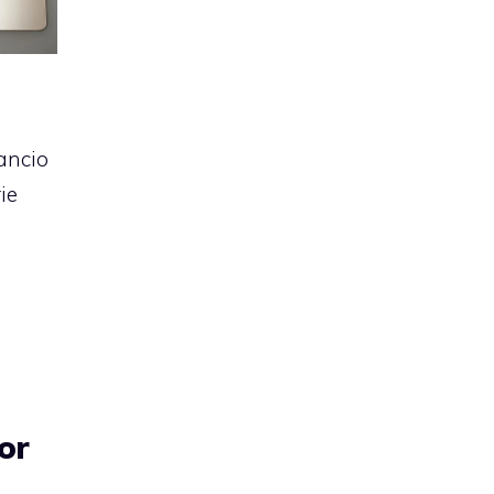
lancio
ie
or