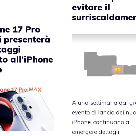
evitare il
surriscaldame
one 17 Pro
i presenterà
taggi
to all’iPhone
o
A una settimana dal g
evento di lancio dei nuo
iPhone, continuano a
emergere dettagli