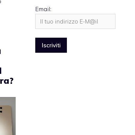
o
Email:
a
l
tra?