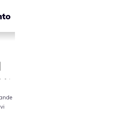
nto
rande
vi