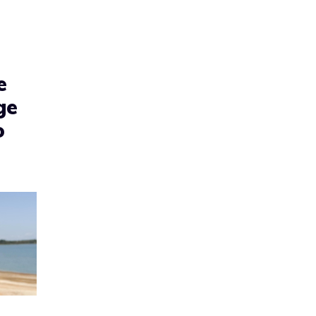
e
ge
o