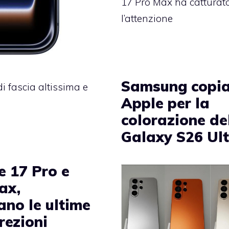
17 Pro Max ha catturat
l’attenzione
Samsung copi
i fascia altissima e
Apple per la
colorazione de
Galaxy S26 Ul
e 17 Pro e
ax,
ano le ultime
rezioni