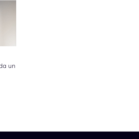
 da un
a