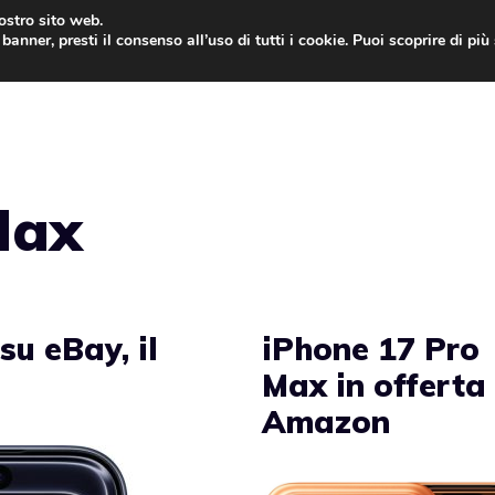
nostro sito web.
banner, presti il consenso all’uso di tutti i cookie. Puoi scoprire di pi
ONE
MAC
IPAD
IOS 9
APPLE WATCH
MAC
Max
su eBay, il
iPhone 17 Pro
Max in offerta
Amazon