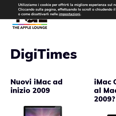
Vai
Utilizziamo i cookie per offrirti la migliore esperienza sul 
Cliccando sulla pagina, effettuando lo scroll o chiudendo il 
al
o come disattivarli nelle
impostazioni
.
APPLE NEWS
IPH
contenuto
DigiTimes
Nuovi iMac ad
iMac 
inizio 2009
al Ma
2009?