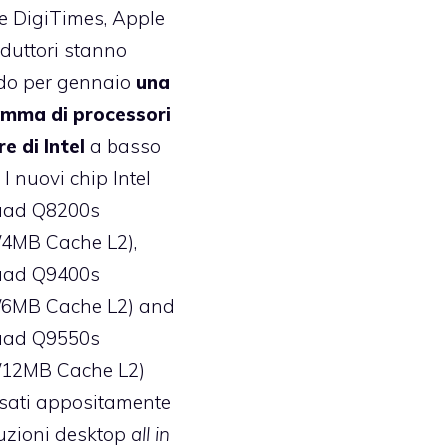
se
DigiTimes
, Apple
oduttori stanno
do per gennaio
una
mma di processori
 di Intel
a basso
I nuovi chip Intel
uad Q8200s
/4MB Cache L2),
uad Q9400s
/6MB Cache L2) and
uad Q9550s
/12MB Cache L2)
sati appositamente
luzioni desktop
all in