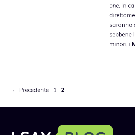
one
. In c
direttame
saranno 
sebbene l
minori, i
M
Pagina
Pagina
←
Precedente
1
2