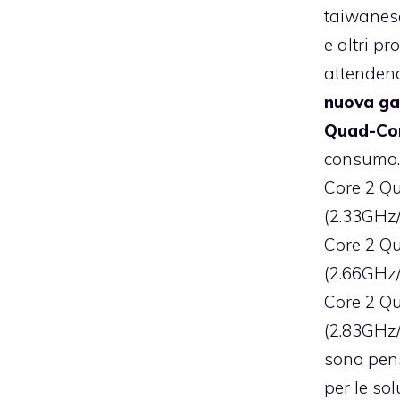
taiwane
e altri pr
attenden
nuova ga
Quad-Core
consumo. 
Core 2 Q
(2.33GHz
Core 2 Q
(2.66GHz
Core 2 Q
(2.83GHz
sono pen
per le so