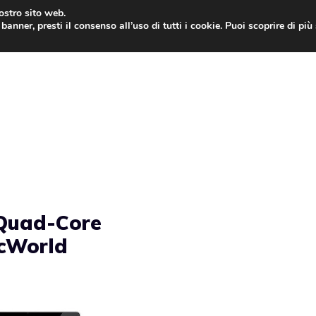
nostro sito web.
banner, presti il consenso all’uso di tutti i cookie. Puoi scoprire di pi
ONE
MAC
IPAD
IOS 9
APPLE WATCH
MAC
Quad-Core
cWorld