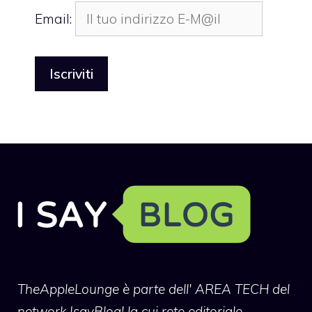
Email:
TheAppleLounge
è parte dell' AREA TECH del
network IsayBlog! la cui rete editoriale