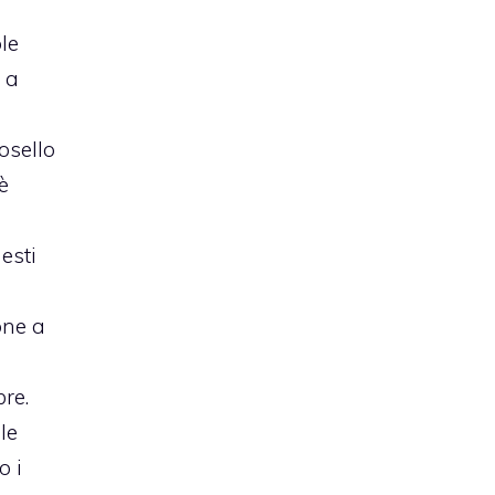
le
 a
osello
è
esti
one a
bre.
le
o i