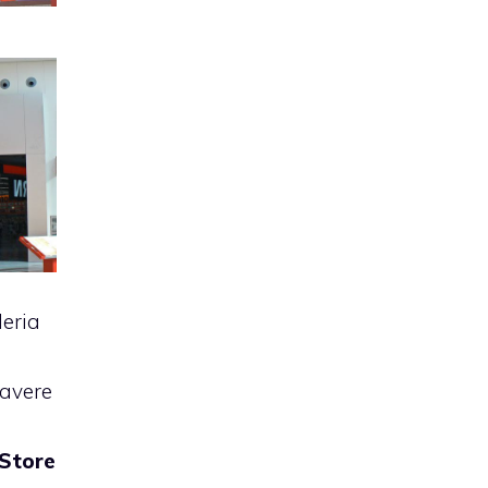
leria
a
 avere
 Store