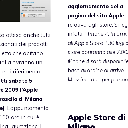
aggiornamento della
pagina del sito Apple
relativa agli
store
. Si le
infatti: “
iPhone 4. In arri
a attesa anche tutti
all’Apple Store il 30 luglio
sionati dei prodotti
store apriranno alle 7.00
letta che abitano
iPhone 4 sarà disponibile
Italia avranno un
base all’ordine di arrivo.
e di riferimento.
Massimo due per perso
tti sabato 5
e 2009 l’Apple
osello di Milano
e)
. L’appuntamento
Apple Store di
0:00, ora in cui è
Milano
’inaugurazione: i