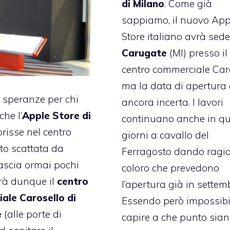
di Milano
. Come già
sappiamo, il nuovo App
Store italiano avrà sede
Carugate
(MI) presso il
centro commerciale Car
ma la data di apertura 
e speranze per chi
ancora incerta. I lavori
he l’
Apple Store di
continuano anche in qu
risse nel centro
giorni a cavallo del
foto scattata da
Ferragosto dando ragi
ascia ormai pochi
coloro che prevedono
rà dunque il
centro
l’apertura già in settem
ale Carosello di
Essendo però impossibi
e
(alle porte di
capire a che punto sian