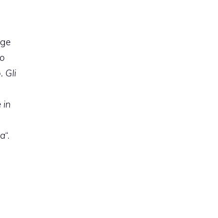
gge
vo
. Gli
.
 in
na
“.