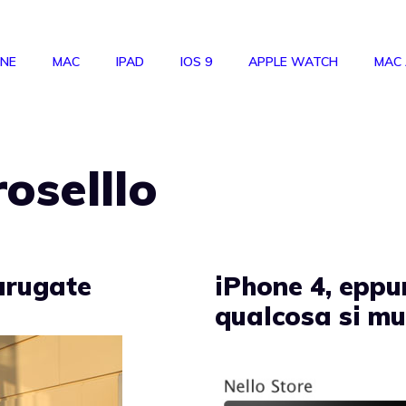
ONE
MAC
IPAD
IOS 9
APPLE WATCH
MAC
oselllo
arugate
iPhone 4, eppu
qualcosa si m