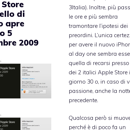
 Store
3Italia). Inoltre, più pa
ello di
le ore e più sembra
o apre
tramontare l’ipotesi dei
o 5
preordini. L’unica certe
mbre 2009
per avere il nuovo iPho
al day one sembra esse
quella di recarsi press
dei 2 italici Apple Store i
giorno 30 o, in caso di 
passione, anche la nott
precedente.
Qualcosa però si muov
perché è di poco fa un