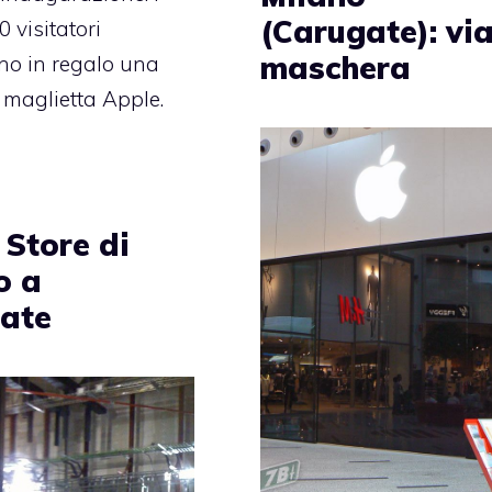
(Carugate): via
 visitatori
maschera
no in regalo una
 maglietta Apple.
 Store di
o a
ate