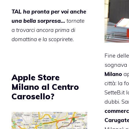
TAL ha pronta per voi anche
una bella sorpresa…
tornate
a trovarci ancora prima di
domattina e la scoprirete.
Fine dell
sognava c
Milano
ap
Apple Store
città: la 
Milano al Centro
SetteB.it
l
Carosello?
dubbi. Sa
commerci
Carugat