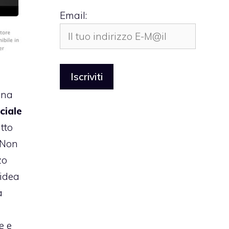
Email:
una
iciale
tto
 Non
zo
’idea
a
e e