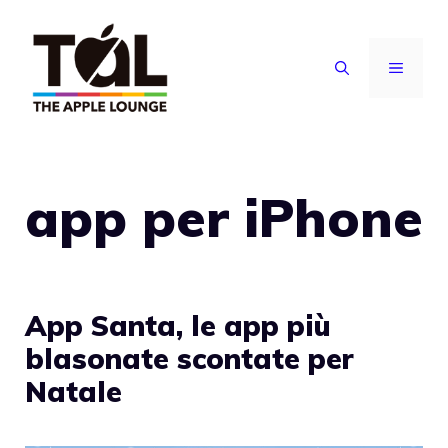
Vai
al
MENU
contenuto
app per iPhone
App Santa, le app più
blasonate scontate per
Natale