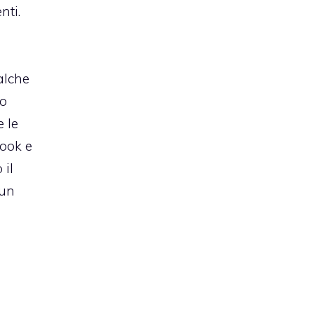
nti.
alche
no
 le
look e
 il
 un