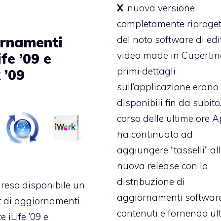
X
, nuova versione
completamente riproget
del noto software di edi
rnamenti
video made in Cupertino
ife ’09 e
primi dettagli
 ’09
sull’applicazione erano
disponibili fin da subito
corso delle ultime ore 
ha continuato ad
aggiungere “tasselli” al
nuova release con la
distribuzione di
reso disponibile un
aggiornamenti software
t di aggiornamenti
contenuti e fornendo ult
e iLife ’09 e