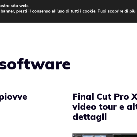
nostro sito web.
banner, presti il consenso all’uso di tutti i cookie. Puoi scoprire di pi
ONE
MAC
IPAD
IOS 9
APPLE WATCH
MAC
software
 piovve
Final Cut Pro X
video tour e al
dettagli