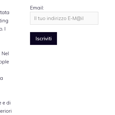
Email:
tata
ting
. I
. Nel
Apple
la
 e di
eriori