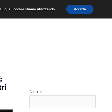
ù su quali cookie stiamo utilizzando
Accetta
 APPS
RECENSIONI
APPROFONDIMENTO
:
tri
Nome