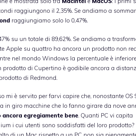
ione è mostrata solo tra
MacIntel
e
MacOS
: i primi
econdi raggiungono il 2,35%. Se andiamo a sommare
ond
raggiungiamo solo lo 0,47%.
47% su un totale di 89,62%. Se andiamo a trasform
nte Apple su quattro ha ancora un prodotto non re
ntre nel mondo Windows la percentuale è inferior
n prodotto di Cupertino è godibile ancora a distan
n prodotto di Redmond.
 mi è servito per farvi capire che, nonostante OS 
ra in giro macchine che lo fanno girare da nove ann
o ancora egregiamente bene
. Quanti PC vi capita
m i cui utenti sono soddisfatti del loro prodotto? 
alto di un Mac rispetto a un PC non sia pienament