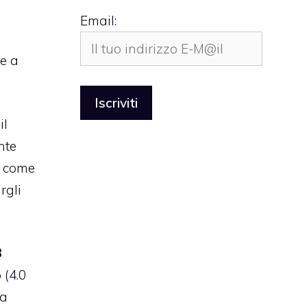
Email:
e a
il
nte
come
rgli
8
(4.0
la