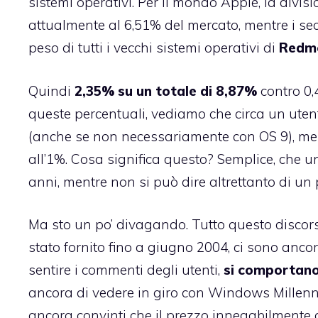
sistemi operativi. Per il mondo Apple, la divis
attualmente al 6,51% del mercato, mentre i s
peso di tutti i vecchi sistemi operativi di
Redm
Quindi
2,35% su un totale di 8,87%
contro 0,
queste percentuali, vediamo che circa un ute
(anche se non necessariamente con OS 9), me
all’1%. Cosa significa questo? Semplice, che u
anni, mentre non si può dire altrettanto di u
Ma sto un po’ divagando. Tutto questo discorso
stato fornito fino a giugno 2004, ci sono anco
sentire i commenti degli utenti,
si comportan
ancora di vedere in giro con Windows Millenniu
ancora convinti che il prezzo innegabilmente 