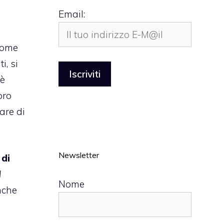
Email:
ome
i, si
è
oro
are di
Newsletter
 di
l
Nome
nche