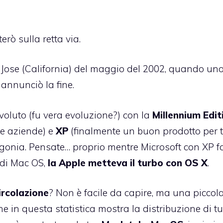
terò sulla retta via.
 Jose (California) del maggio del 2002, quando un
 annunciò la fine.
oluto (fu vera evoluzione?) con la
Millennium Edit
le aziende) e
XP
(finalmente un buon prodotto per tu
gonia. Pensate… proprio mentre Microsoft con XP f
à di Mac OS,
la Apple metteva il turbo con OS X
.
ircolazione
? Non è facile da capire, ma una piccol
he in
questa statistica
mostra la distribuzione di tut