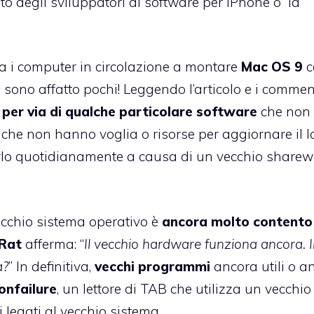
o degli sviluppatori
di software per iPhone o la
 i computer in circolazione a montare
Mac OS 9
c
ono affatto pochi! Leggendo l’articolo e i comment
 per via di qualche particolare software
che non 
o che non hanno voglia o risorse per aggiornare il l
arlo quotidianamente a causa di un vecchio sharew
ecchio sistema operativo è
ancora molto contento
Rat
afferma: “
Il vecchio hardware funziona ancora. I
a?
” In definitiva,
vecchi programmi
ancora utili o a
onfailure
, un lettore di TAB che utilizza un vecchio
legati al vecchio sistema.