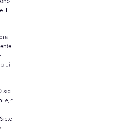
 sono
 il
are
cente
e
za di
9 sia
i e, a
Siete
e