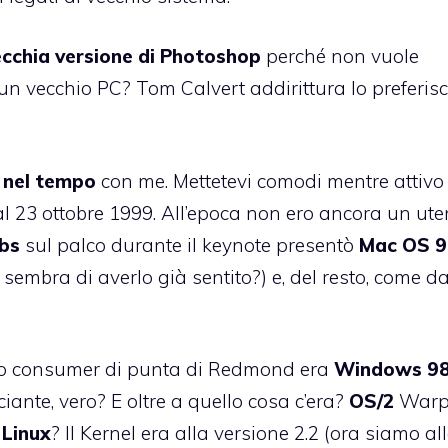
ecchia versione di Photoshop
perché non vuole
n vecchio PC? Tom Calvert addirittura lo preferisc
 nel tempo
con me. Mettetevi comodi mentre attivo 
 al 23 ottobre 1999. All’epoca non ero ancora un ute
bs
sul palco durante il keynote presentò
Mac OS 9
sembra di averlo già sentito?) e, del resto, come da
tto consumer di punta di Redmond era
Windows 9
iante, vero? E oltre a quello cosa c’era?
OS/2
Warp 
E
Linux
? Il Kernel era alla versione 2.2 (ora siamo al