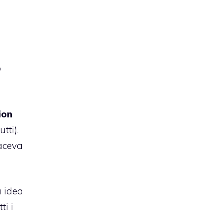
o
ion
tti),
aceva
a idea
ti i