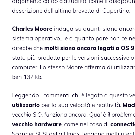
argomento caldo d’attualità, come il
disappunt
descrizione dell’
ultimo brevetto di Cupertino
.
Charles Moore
indaga su quanti siano ancora
sistema operativo… e a quanto pare non ce ne s
direbbe che
molti siano ancora legati a OS 9
stato più prodotto per le versioni successive 
computer. Lo stesso Moore afferma di utilizz
ben 137 kb.
Leggendo i commenti, chi è legato a questo v
utilizzarlo
per la sua velocità e reattività.
Mac
vecchio S.O. funziona ancora. Qual è il problem
vecchio hardware
, come nel caso di
connecti
Scanner SCSI della Umax, tengono molti utenti 