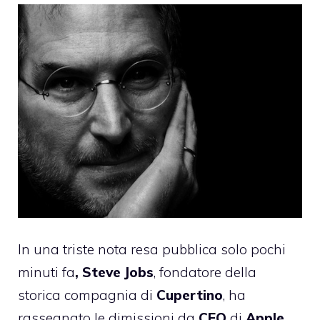
In una triste nota resa pubblica solo pochi
minuti fa
, Steve Jobs
, fondatore della
storica compagnia di
Cupertino
, ha
rassegnato le dimissioni da
CEO
di
Apple.