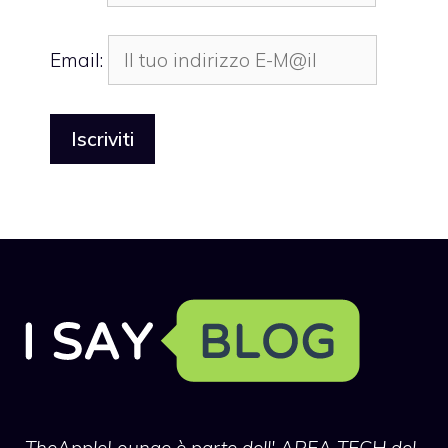
Email:
TheAppleLounge
è parte dell' AREA TECH del