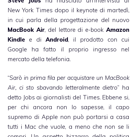
Steve Jobs
ha rilasciato
un’intervista al
New York Times
dopo il keynote di martedì,
in cui parla della progettazione del nuovo
MacBook Air
, del lettore di e-book
Amazon
Kindle
e di
Android
, il prodotto con cui
Google ha fatto il proprio ingresso nel
mercato della telefonia.
“
Sarò in prima fila per acquistare un MacBook
Air, ci sto sbavando letteralmente dietro
” ha
detto Jobs ai giornalisti del Times. Ebbene si,
per chi ancora non lo sapesse, il capo
supremo di Apple non può portarsi a casa
tutti i Mac che vuole, a meno che non se li
compri. Un aspetto bizzarro della politica