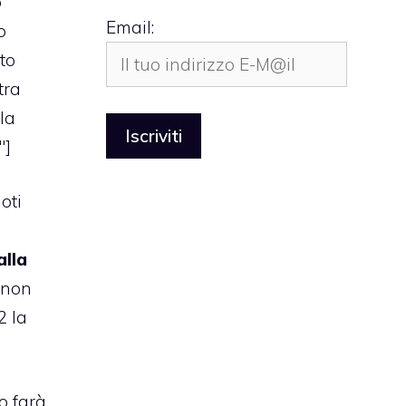
o
Email:
o
to
tra
la
″]
oti
alla
i non
2 la
o farà