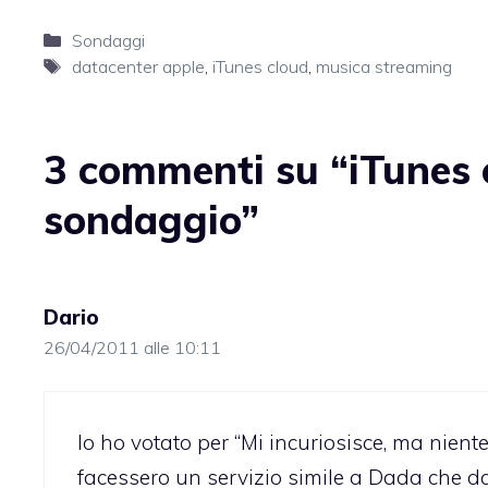
Categorie
Sondaggi
Tag
datacenter apple
,
iTunes cloud
,
musica streaming
3 commenti su “iTunes 
sondaggio”
Dario
26/04/2011 alle 10:11
Io ho votato per “Mi incuriosisce, ma nien
facessero un servizio simile a Dada che 