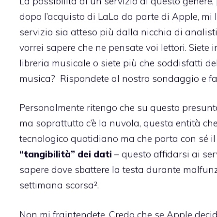
La possibilità di un servizio di questo genere
dopo l’acquisto di LaLa da parte di Apple, mi
servizio sia atteso più dalla nicchia di analis
vorrei sapere che ne pensate voi lettori. Siete
libreria musicale o siete più che soddisfatti d
musica? Rispondete al nostro sondaggio e fat
Personalmente ritengo che su questo presunto 
ma soprattutto c’è la nuvola, questa entità ch
tecnologico quotidiano ma che porta con sé i
“tangibilità” dei dati
– questo affidarsi ai serv
sapere dove sbattere la testa durante malfu
settimana scorsa².
Non mi fraintendete. Credo che se Apple decid