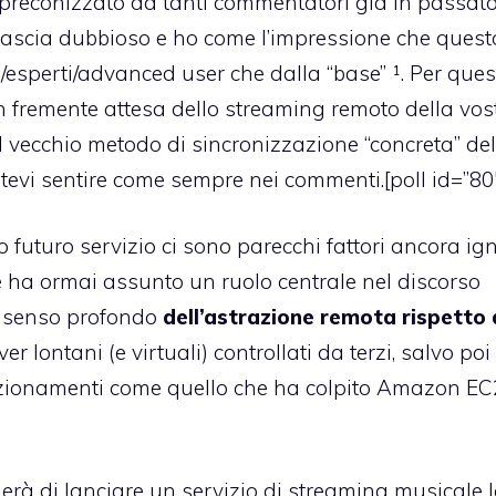
, preconizzato da tanti commentatori già in passat
 lascia dubbioso e ho come l’impressione che quest
ti/esperti/advanced user che dalla “base” ¹. Per ques
 in fremente attesa dello streaming remoto della vos
el vecchio metodo di sincronizzazione “concreta” del
evi sentire come sempre nei commenti.[poll id=”80
futuro servizio ci sono parecchi fattori ancora ign
e ha ormai assunto un ruolo centrale nel discorso
l senso profondo
dell’astrazione remota rispetto 
er lontani (e virtuali) controllati da terzi, salvo po
nzionamenti come quello che ha colpito Amazon EC
erà di lanciare un servizio di streaming musicale l