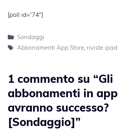
[poll id=”74″]
Categorie
Sondaggi
Tag
Abbonamenti App Store
,
riviste ipad
1 commento su “Gli
abbonamenti in app
avranno successo?
[Sondaggio]”