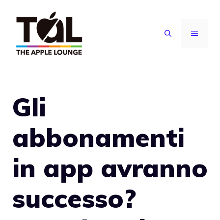
Vai
al
MENU
contenuto
Gli
abbonamenti
in app avranno
successo?