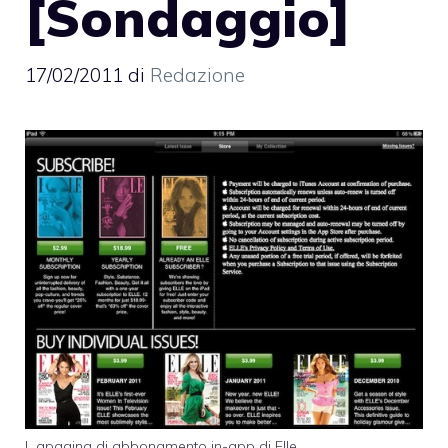
[Sondaggio]
17/02/2011
di
Redazione
L apagina di abbonamento in-app di Elle