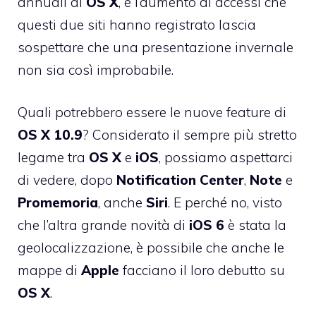
annuali di
OS
X
, e l’aumento di accessi che
questi due siti hanno registrato lascia
sospettare che una presentazione invernale
non sia così improbabile.
Quali potrebbero essere le nuove feature di
OS
X
10.9
? Considerato il sempre più stretto
legame tra
OS X
e
iOS
, possiamo aspettarci
di vedere, dopo
Notification
Center
,
Note
e
Promemoria
, anche
Siri
. E perché no, visto
che l’altra grande novità di
iOS
6
è stata la
geolocalizzazione, è possibile che anche le
mappe di
Apple
facciano il loro debutto su
OS X
.