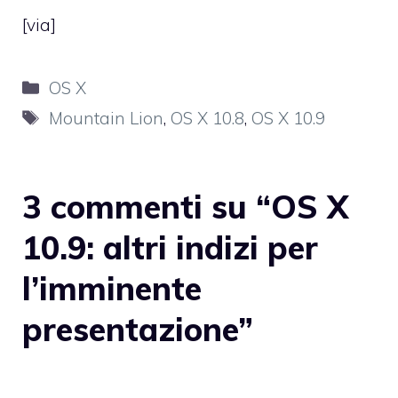
[
via
]
Categorie
OS X
Tag
Mountain Lion
,
OS X 10.8
,
OS X 10.9
3 commenti su “OS X
10.9: altri indizi per
l’imminente
presentazione”