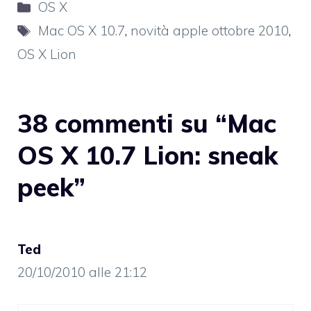
Categorie
OS X
Tag
Mac OS X 10.7
,
novità apple ottobre 2010
,
OS X Lion
38 commenti su “Mac
OS X 10.7 Lion: sneak
peek”
Ted
20/10/2010 alle 21:12