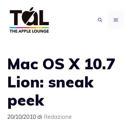
Vai
al
MENU
contenuto
Mac OS X 10.7
Lion: sneak
peek
20/10/2010
di
Redazione